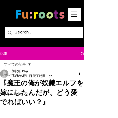
記事
すべての記事
加賀爪 玲哉
すべての記事
2025年3月1日
読了時間: 1分
『魔王の俺が奴隷エルフを
Fコラム
嫁にしたんだが、どう愛
Book Selection
でればいい？』