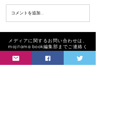
『校正のこころ』
『科学がつきと
コメントを追加…
のいい人」』
メディアに関するお問い合わせは、
mojitama book編集部までご連絡く
ださい
Mojitama book 編集部
CHAT ROOM
134-0088
東京都江戸川区西葛西5-3-1