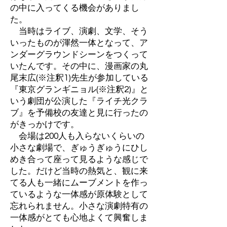
の中に入ってくる機会がありまし
た。
当時はライブ、演劇、文学、そう
いったものが渾然一体となって、ア
ンダーグラウンドシーンをつくって
いたんです。その中に、漫画家の丸
尾末広(※注釈1)先生が参加している
『東京グランギニョル(※注釈2)』と
いう劇団が公演した『ライチ光クラ
ブ』を予備校の友達と見に行ったの
がきっかけです。
会場は200人も入らないくらいの
小さな劇場で、ぎゅうぎゅうにひし
めき合って座って見るような感じで
した。だけど当時の熱気と、観に来
てる人も一緒にムーブメントを作っ
ているような一体感が原体験として
忘れられません。小さな演劇特有の
一体感がとても心地よくて興奮しま