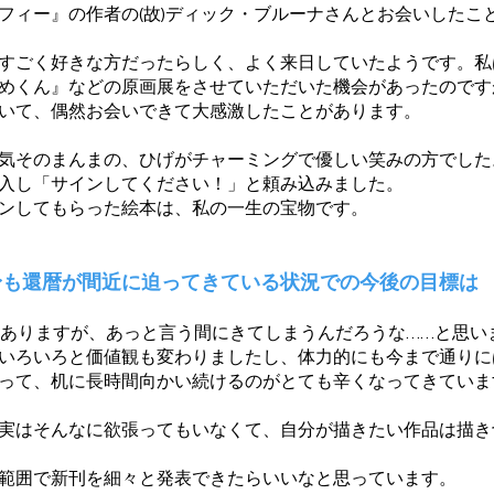
ィー』の作者の(故)ディック・ブルーナさんとお会いしたこ
すごく好きな方だったらしく、よく来日していたようです。私
めくん』などの原画展をさせていただいた機会があったのです
いて、偶然お会いできて大感激したことがあります。
気そのまんまの、ひげがチャーミングで優しい笑みの方でした
入し「サインしてください！」と頼み込みました。
ンしてもらった絵本は、私の一生の宝物です。
身も還暦が間近に迫ってきている状況での今後の目標は
ありますが、あっと言う間にきてしまうんだろうな……と思い
いろいろと価値観も変わりましたし、体力的にも今まで通りに
って、机に長時間向かい続けるのがとても辛くなってきていま
実はそんなに欲張ってもいなくて、自分が描きたい作品は描き
範囲で新刊を細々と発表できたらいいなと思っています。