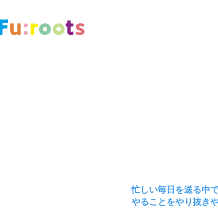
TOP
フリーペーパーDL
忙
しい毎日を送る中
やるこ
とをやり抜き