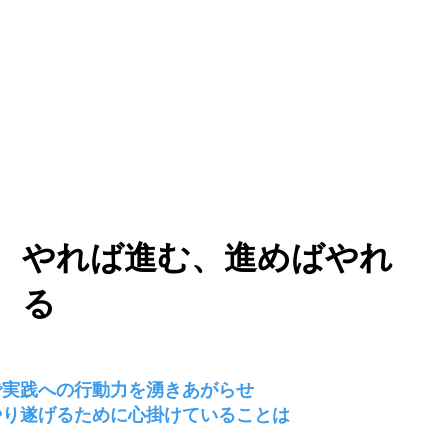
F インタビュー
Book &Movie selection
体験企画
編
やれば進む、進めばやれ
る
で
実践への行動力を湧きあがらせ
やり遂げるために心掛けていることは