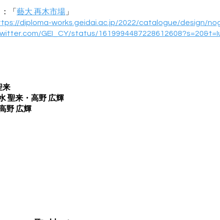
て：「
藝大 再木市場
」
ttps://diploma-works.geidai.ac.jp/2022/catalogue/design/n
/twitter.com/GEI_CY/status/1619994487228612608?s=20&t=
聖来
 聖来・高野 広輝
・高野 広輝