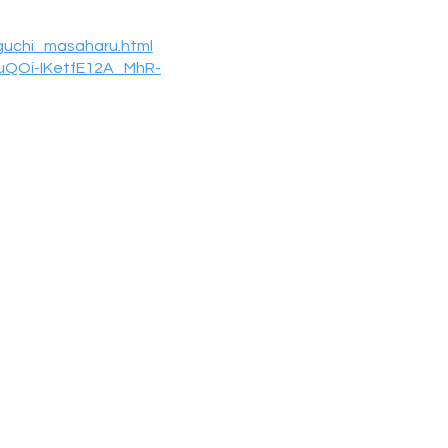
oguchi_masaharu.html
IuQOi-IKetfE12A_MhR-