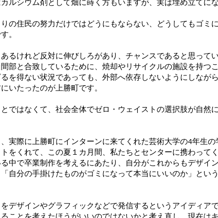
カルシウム剤として畑に蒔く方もいますが、実は埋め立てにな
りの住民の努力だけではどうにもならない、どうしてもゴミに
です。
あるけれど反対に伸びしろがあり、チャンスであると思ってい
山間部と合致しているために、焼却やリサイクルの施設を持つ
ざるを得ない状況であっても、外部へ依存しないようにしなが
方にいたったのが上勝町です。
とではなくて、社会全体でゼロ・ウェイストの選択肢が自然に
、実際に上勝町にインターンに来てくれた芸術大学の4年生の
クトをくれて、この夏１カ月間、私たちとセンターに携わって
いる中で卒業制作を考えるにあたり、自分がこれからもデザイ
、「自分の手掛けたものがゴミになって本当にいいのか」とい
とをデザインやグラフィックなどで発信するというアイディア
きることを考えたほうがいいのではないかと考え直し、現在は