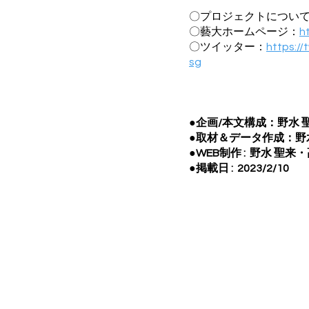
〇プロジェクトについ
〇藝大ホームページ：
h
〇ツイッター：
https:/
sg
●企画/本文構成：野水 
●取材＆データ作成：野水
●WEB制作 : 野水 聖来
●掲載日
: 2023/2/10