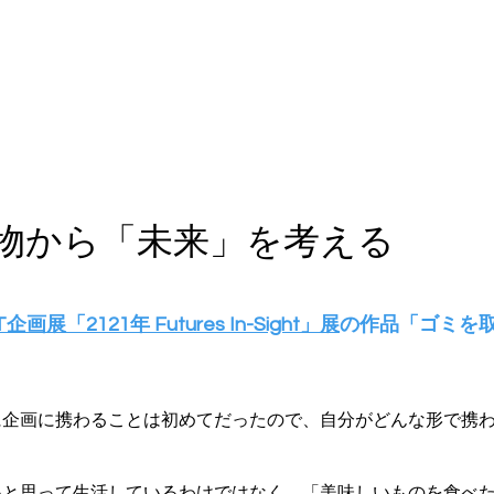
F インタビュー
Book &Movie selection
体験企画
編
棄物から「未来」を考える
HT企画展「2121年 Futures In-Sight」展
の作品「ゴミを
企画に携わることは初めてだったので、自分がどんな形で携わ
と思って生活しているわけではなく、「美味しいものを食べた