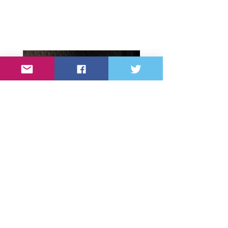
取材風景：あまり緊張されている様子も無
く、分かりやすくお話してくださいました。
​取材メモ