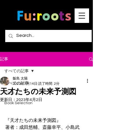
記事
すべての記事
飯島 太陽
すべての記事
2023年1月14日
読了時間: 2分
天才たちの未来予測図
Fコラム
更新日：
2023年4月2日
Book Selection
『天才たちの未来予測図』
著者：成田悠輔、斎藤幸平、小島武